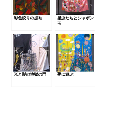
彩色絞りの振袖
昆虫たちとシャボン
玉
光と影の地獄の門
夢に遊ぶ