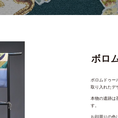
ボロ
ボロムドゥー
取り入れたデ
本物の遺跡は
す。
お顔周りの色